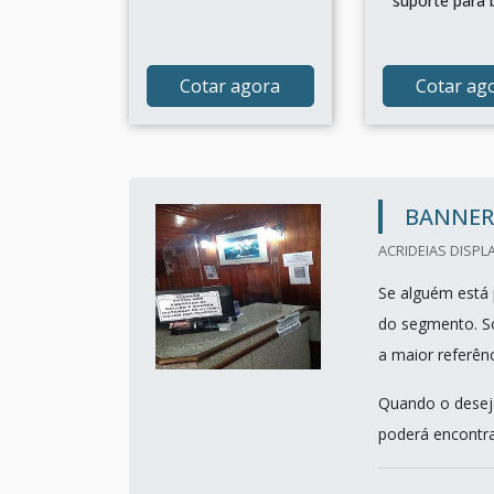
suporte para 
Cotar agora
Cotar ag
BANNER
ACRIDEIAS DISPLA
Se alguém está 
do segmento. S
a maior referên
Quando o desejo
poderá encontrar