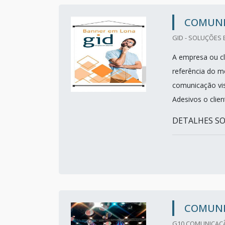
COMUNI
GID - SOLUÇÕES 
A empresa ou cl
referência do m
comunicação vis
Adesivos o clie
DETALHES SOB
COMUNI
G10 COMUNICAÇÃO