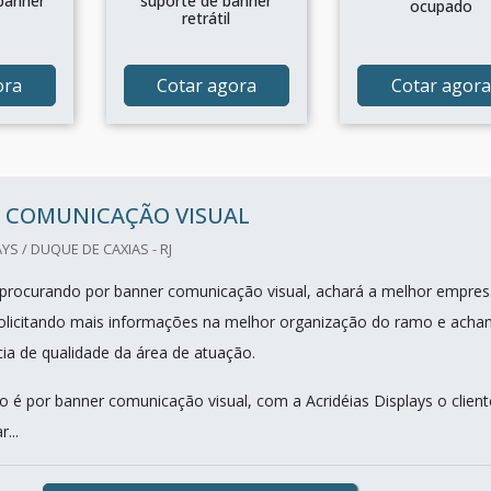
banner
suporte de banner
ocupado
retrátil
ora
Cotar agora
Cotar agora
 COMUNICAÇÃO VISUAL
YS / DUQUE DE CAXIAS - RJ
procurando por banner comunicação visual, achará a melhor empres
olicitando mais informações na melhor organização do ramo e acha
cia de qualidade da área de atuação.
 é por banner comunicação visual, com a Acridéias Displays o client
...