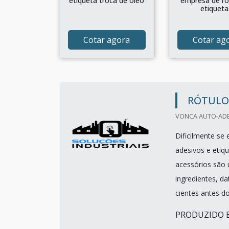
etiqueta troca de oleo
empresa de ró
etiqueta
Cotar agora
Cotar ag
RÓTULOS
VONCA AUTO-ADES
Dificilmente se
adesivos e etiq
acessórios são 
ingredientes, d
cientes antes 
PRODUZIDO E