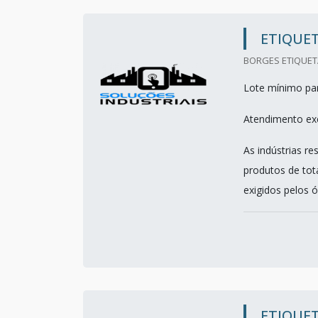
ETIQUET
BORGES ETIQUETA
Lote mínimo par
Atendimento exc
As indústrias re
produtos de tot
exigidos pelos 
ETIQUET