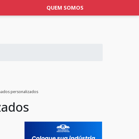
QUEM SOMOS
inados personalizados
zados