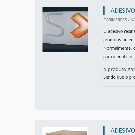
ADESIV
CORIMPRESS / N
O adesivo resina
produtos ou equ
Normalmente, o a
para identifica
o produto gar
Sendo que o pro
ADESIV