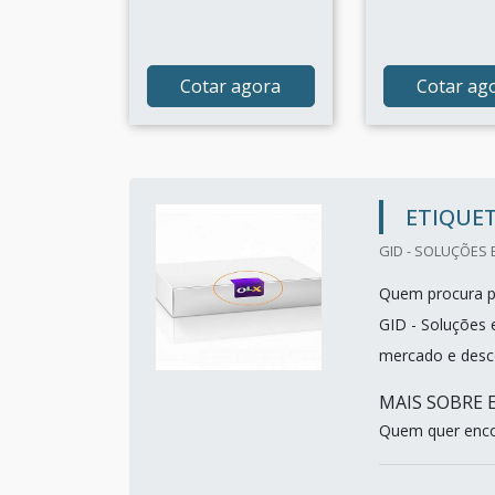
Cotar agora
Cotar ag
ETIQUET
GID - SOLUÇÕES 
Quem procura po
GID - Soluções
mercado e desco
MAIS SOBRE 
Quem quer encon